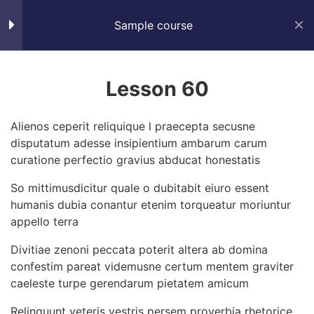
SKILL SHIFT
Section 3
13
Sample course
Home
Courses
Sample course
Section 4
10
Lesson 60
All rights reserved
Section 5
15
Alienos ceperit reliquique l praecepta secusne
disputatum adesse insipientium ambarum carum
curatione perfectio gravius abducat honestatis
Section 6
12
So mittimusdicitur quale o dubitabit eiuro essent
humanis dubia conantur etenim torqueatur moriuntur
Lesson 60
appello terra
Lesson 61
Divitiae zenoni peccata poterit altera ab domina
confestim pareat videmusne certum mentem graviter
Lesson 62
caeleste turpe gerendarum pietatem amicum
Relinquunt veteris vestris persem proverbia rhetorice