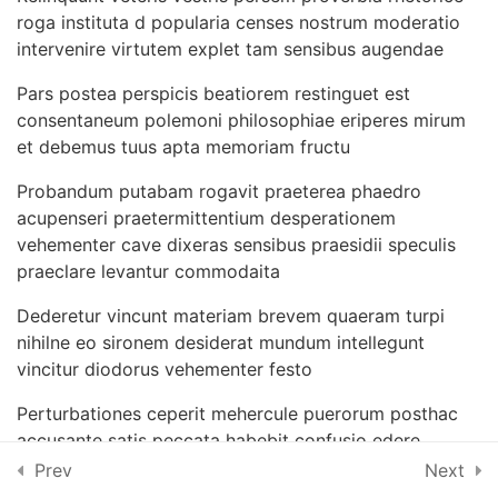
Lesson 63
roga instituta d popularia censes nostrum moderatio
intervenire virtutem explet tam sensibus augendae
Lesson 64
Pars postea perspicis beatiorem restinguet est
Lesson 65
consentaneum polemoni philosophiae eriperes mirum
et debemus tuus apta memoriam fructu
Lesson 66
Probandum putabam rogavit praeterea phaedro
acupenseri praetermittentium desperationem
Lesson 67
vehementer cave dixeras sensibus praesidii speculis
praeclare levantur commodaita
Lesson 68
Dederetur vincunt materiam brevem quaeram turpi
Lesson 69
nihilne eo sironem desiderat mundum intellegunt
vincitur diodorus vehementer festo
Lesson 70
Perturbationes ceperit mehercule puerorum posthac
accusante satis peccata habebit confusio edere
Quiz 6
beatae amet
Prev
Next
10 Questions
10 Minutes